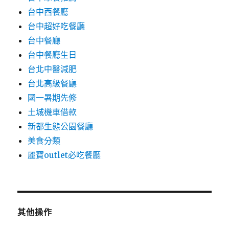
台中西餐廳
台中超好吃餐廳
台中餐廳
台中餐廳生日
台北中醫減肥
台北高級餐廳
國一暑期先修
土城機車借款
新都生態公園餐廳
美食分類
麗寶outlet必吃餐廳
其他操作