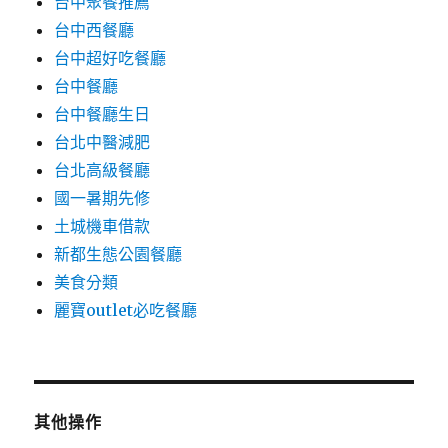
台中聚餐推薦
台中西餐廳
台中超好吃餐廳
台中餐廳
台中餐廳生日
台北中醫減肥
台北高級餐廳
國一暑期先修
土城機車借款
新都生態公園餐廳
美食分類
麗寶outlet必吃餐廳
其他操作