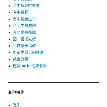
台中超好吃餐廳
台中餐廳
台中餐廳生日
台北中醫減肥
台北高級餐廳
國一暑期先修
土城機車借款
新都生態公園餐廳
美食分類
麗寶outlet必吃餐廳
其他操作
登入