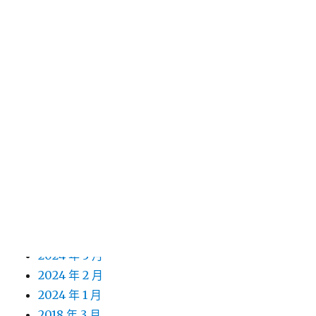
2025 年 3 月
2025 年 2 月
2025 年 1 月
2024 年 12 月
2024 年 11 月
2024 年 10 月
2024 年 9 月
2024 年 8 月
2024 年 7 月
2024 年 6 月
2024 年 5 月
2024 年 4 月
2024 年 3 月
2024 年 2 月
2024 年 1 月
2018 年 3 月