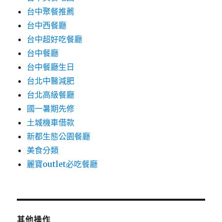
台中聚餐推薦
台中西餐廳
台中超好吃餐廳
台中餐廳
台中餐廳生日
台北中醫減肥
台北高級餐廳
國一暑期先修
土城機車借款
新都生態公園餐廳
美食分類
麗寶outlet必吃餐廳
其他操作