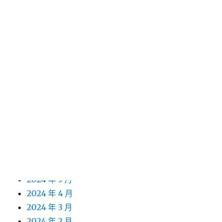
2025 年 5 月
2025 年 4 月
2025 年 3 月
2025 年 2 月
2025 年 1 月
2024 年 12 月
2024 年 11 月
2024 年 10 月
2024 年 9 月
2024 年 8 月
2024 年 7 月
2024 年 6 月
2024 年 5 月
2024 年 4 月
2024 年 3 月
2024 年 2 月