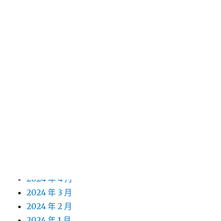
2025 年 4 月
2025 年 3 月
2025 年 2 月
2025 年 1 月
2024 年 12 月
2024 年 11 月
2024 年 10 月
2024 年 9 月
2024 年 8 月
2024 年 7 月
2024 年 6 月
2024 年 5 月
2024 年 4 月
2024 年 3 月
2024 年 2 月
2024 年 1 月