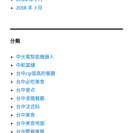
2018 年 3 月
分類
中光電智能機器人
中和當舖
台中cp值高的餐廳
台中必吃美食
台中景点
台中求婚餐廳
台中法式料
台中美食
台中美食地圖
台中聚餐推薦