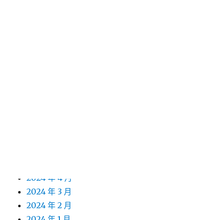
2025 年 4 月
2025 年 3 月
2025 年 2 月
2025 年 1 月
2024 年 12 月
2024 年 11 月
2024 年 10 月
2024 年 9 月
2024 年 8 月
2024 年 7 月
2024 年 6 月
2024 年 5 月
2024 年 4 月
2024 年 3 月
2024 年 2 月
2024 年 1 月