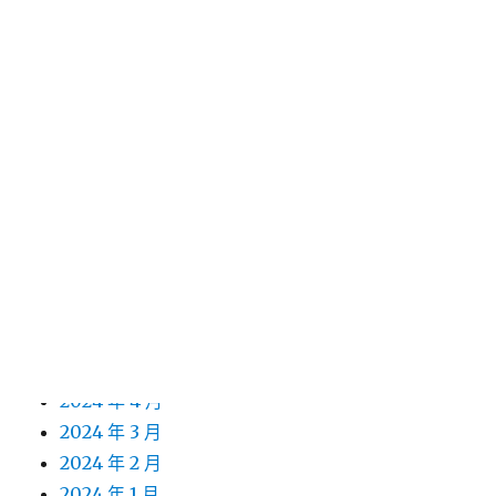
2025 年 4 月
2025 年 3 月
2025 年 2 月
2025 年 1 月
2024 年 12 月
2024 年 11 月
2024 年 10 月
2024 年 9 月
2024 年 8 月
2024 年 7 月
2024 年 6 月
2024 年 5 月
2024 年 4 月
2024 年 3 月
2024 年 2 月
2024 年 1 月