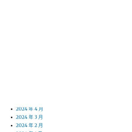
2025 年 5 月
2025 年 4 月
2025 年 3 月
2025 年 2 月
2025 年 1 月
2024 年 12 月
2024 年 11 月
2024 年 10 月
2024 年 9 月
2024 年 8 月
2024 年 7 月
2024 年 6 月
2024 年 5 月
2024 年 4 月
2024 年 3 月
2024 年 2 月