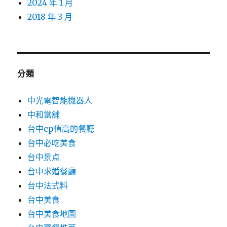
2024 年 1 月
2018 年 3 月
分類
中光電智能機器人
中和當舖
台中cp值高的餐廳
台中必吃美食
台中景点
台中求婚餐廳
台中法式料
台中美食
台中美食地圖