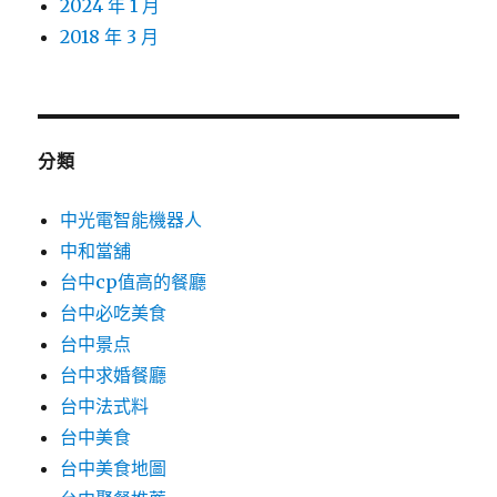
2024 年 1 月
2018 年 3 月
分類
中光電智能機器人
中和當舖
台中cp值高的餐廳
台中必吃美食
台中景点
台中求婚餐廳
台中法式料
台中美食
台中美食地圖