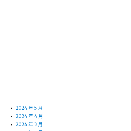
2025 年 6 月
2025 年 5 月
2025 年 4 月
2025 年 3 月
2025 年 2 月
2025 年 1 月
2024 年 12 月
2024 年 11 月
2024 年 10 月
2024 年 9 月
2024 年 8 月
2024 年 7 月
2024 年 6 月
2024 年 5 月
2024 年 4 月
2024 年 3 月