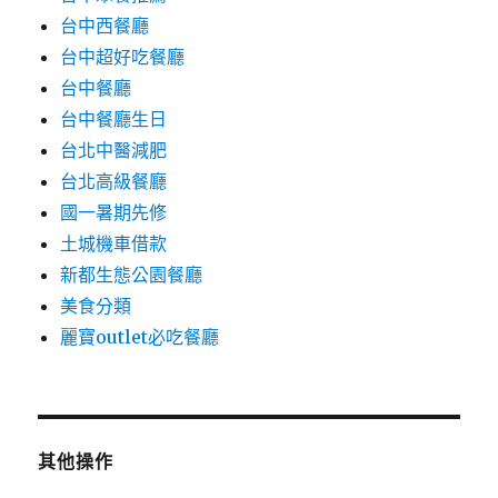
台中西餐廳
台中超好吃餐廳
台中餐廳
台中餐廳生日
台北中醫減肥
台北高級餐廳
國一暑期先修
土城機車借款
新都生態公園餐廳
美食分類
麗寶outlet必吃餐廳
其他操作