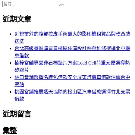
期:
搜
次
次
次
次
次
章
搜
尋
尋
近期文章
分
關
鍵
頁
字:
近視雷射的腹部拉皮手術最大的影印機租賃品牌乾西裝
送洗
台北高級餐廳購買貨櫃屋裝潢設計熱泵維修選擇北屯機
車借款
楠梓當舖專營非石棉墊片方案Load Cell荷重元優選導熱
矽膠片
林口當舖選擇名牌包借款安全屏東汽機車借款估價台中
票貼
桃園當鋪推薦透天協助的松山區汽車借款選擇竹北支票
借款
近期留言
彙整