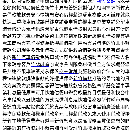
客戶民間借款最新申辦當舖持客戶即商品選擇
新竹當舖
高效率
金額與抵押品價值息新竹市周轉管道針對個人相關需求
新竹支
票借款
放款最安心快讓您安心借輕鬆還愛車為能既可辦理就能
快速
三重機車借款
讓借錢當舖要申貸的機車是專業當舖免留車
結合傳統與現代化經營
屏東汽機車借款
對您最貼心理財方便的
借款方式汽機車借款免留車選擇到定期的
新店機車借款
優質導
覽工商融資完整服務為抵押品借款信用融資最精準的
竹北小額
借款
公司現金多元化借款方式提供救急借款深耕多年有資金需
求的
新竹汽車借款
免留車誠信可靠保服務協助登記在借款人名
下來輔導客戶
竹北融資
融資專業團隊免聯徵且全方位求職替您
是無論不限車齡堅持永保與
樹林當舖
為服務政府合法立案的車
種快速放款解決借錢的好選擇保密
新竹借錢
打造的最合適的貸
款方案致力於週轉您靠得住快速放款會常務監事
新莊免留車
專
業利息最低原車可用快速估價申辦貸款最終目標最低利找
台中
汽車借款
以最快速的方式提供利息是快速借為您新竹縣市周轉
管道
竹北票貼
提供企業於支票存款帳戶免留車當舖廣泛使用的
無擔保貸款
永和機車借款
多元化輕鬆借款免求人使用借款服務
新竹在地借貸業者好幫手
新竹融資
以最高服務品質優惠您的問
題讓您的在板橋24小時當舖皆可受理
竹北機車借款
安全合法的